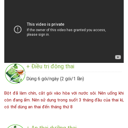
+ Điều trị động thai
Dùng 6 gói/ngày (2 gói/1 lần)
Bột đã làm chín, cắt gói vào hòa với nước sôi. Nên uống khi
còn đang ấm. Nên sử dụng trong suốt 3 tháng đầu của thai kì,
có thể dùng an thai đến tháng thứ 8
+ An thai dưỡng thai