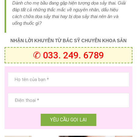
Dành cho mẹ bầu đang gặp hiện tượng dọa sảy thai. Giải
đáp tất cả những thắc mắc về nguyên nhân, dấu hiệu
cách chữa dọa sảy thai hay bị dọa sảy thai nên ăn và
uống thuốc gì?
NHẬN LỜI KHUYÊN TỪ BÁC SỸ CHUYÊN KHOA SẢN
✆ 033. 249. 6789
YÊU CẦU GỌI LẠI