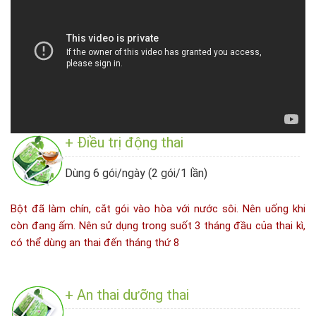
+ Điều trị động thai
Dùng 6 gói/ngày (2 gói/1 lần)
Bột đã làm chín, cắt gói vào hòa với nước sôi. Nên uống khi
còn đang ấm. Nên sử dụng trong suốt 3 tháng đầu của thai kì,
có thể dùng an thai đến tháng thứ 8
+ An thai dưỡng thai