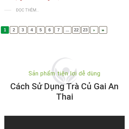
ĐỌC THÊM...
1
2
3
4
5
6
7
...
22
23
Sản phẩm tiện lợi dễ dùng
Cách Sử Dụng Trà Củ Gai An
Thai