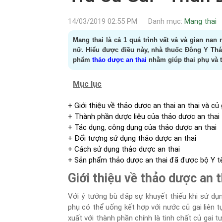
14/03/2019 02:55 PM
Danh mục:
Mang thai
Mang thai là cả 1 quá trình vất vả và gian na
nữ. Hiểu được điều này, nhà thuốc Đông Y Th
phẩm
thảo dược an thai
nhằm giúp thai phụ và t
Mục lục
+ Giới thiệu về thảo dược an thai an thai và củ 
+ Thành phần dược liệu của thảo dược an thai
+ Tác dụng, công dụng của thảo dược an thai
+ Đối tượng sử dụng thảo dược an thai
+ Cách sử dụng thảo dược an thai
+ Sản phẩm thảo dược an thai đã được bộ Y t
Giới thiệu về thảo dược an th
Với ý tưởng bù đắp sự khuyết thiếu khi sử dụn
phụ có thể uống kết hợp với nước củ gai liên t
xuất với thành phần chính là tinh chất củ gai 