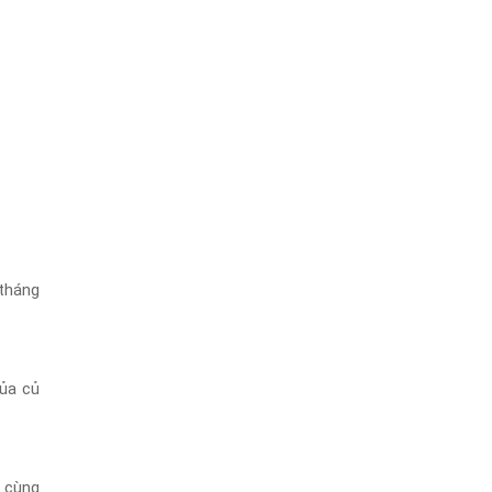
 tháng
của củ
g cùng