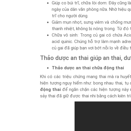
Giúp co búi trĩ, chữa lòi dom: Đây cũng
ngày của dân văn phòng nữa. Nhờ hiệu quả
trĩ cho người dùng.
Giảm mụn nhọt, sưng viêm và chống mưng
thanh nhiệt, không bị nóng trong. Từ đó
Chữa vô sinh: Trong củ gai có chứa Acid 
acid quinic. Chúng hỗ trợ làm mạnh adre
củ gai đã giúp bạn vơi bớt nỗi lo về điều
Thảo dược an thai giúp an thai, d
Thảo dược an thai chữa động thai
Khi có các triệu chứng mang thai mà ra huyế
hiện tượng nguy hiểm như: bong nhau thai, tụ
động thai
để ngăn chặn các hiện tượng này n
sảy thai đã giữ được thai nhi bằng cách kiên tr