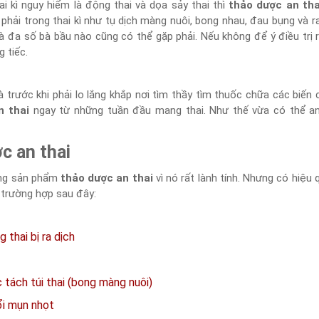
i kì nguy hiểm là động thai và dọa sảy thai thì
thảo dược an tha
p phải trong thai kì như tụ dịch màng nuôi, bong nhau, đau bụng và 
à đa số bà bầu nào cũng có thể gặp phải. Nếu không để ý điều trị 
 tiếc.
 trước khi phải lo lắng khắp nơi tìm thầy tìm thuốc chữa các biến
n thai
ngay từ những tuần đầu mang thai. Như thế vừa có thể an 
c an thai
ụng sản phẩm
thảo dược an thai
vì nó rất lành tính. Nhưng có hiệu 
c trường hợp sau đây:
 thai bị ra dịch
c tách túi thai (bong màng nuôi)
nổi mụn nhọt