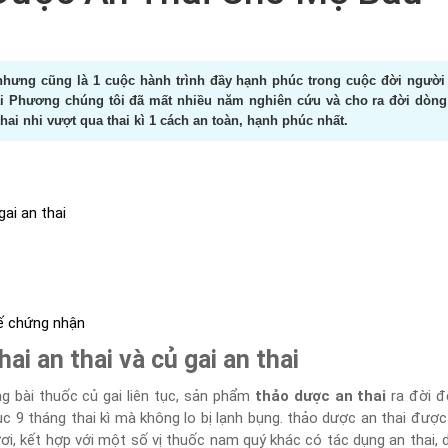
n nhưng cũng là 1 cuộc hành trình đầy hạnh phúc trong cuộc đời người
ái Phương chúng tôi đã mất nhiều năm nghiên cứu và cho ra đời dòng
hai nhi vượt qua thai kì 1 cách an toàn, hạnh phúc nhất.
gai an thai
ế chứng nhận
ai an thai và củ gai an thai
g bài thuốc củ gai liên tục, sản phẩm
thảo dược an thai
ra đời đ
ục 9 tháng thai kì mà không lo bị lạnh bụng. thảo dược an thai được
tươi, kết hợp với một số vị thuốc nam quý khác có tác dụng an thai,