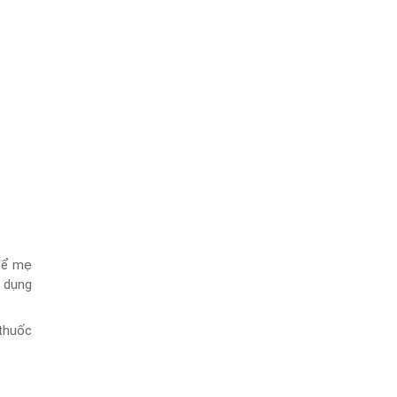
thể mẹ
ử dụng
 thuốc