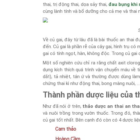
thai, trị động thai, dọa sảy thai,
đau bụng khi
cùng lành tính và bổ dưỡng cho cả mẹ và thai n
Về củ gai, đây từ lâu đã là bài thuốc an thai 
đến. Củ gai là phần rễ của cây gai, hình trụ c
gai có tính ngọt, hàn, không độc. Trong củ gai
Một số nghiên cứu chỉ ra rằng chất axit cloro
dụng kích thích quá trình vận chuyển máu về ti
dắt), tả nhiệt, tán ứ và thường được dùng là
chứng thai kì như động thai, bong màng nuôi, ...
Thành phần dược liệu của t
Như đã nói ở trên,
thảo dược an thai
an tha
và nuôi trồng trong vườn thuốc. Trong đó, thàn
củ gai tốt nhất. Bên cạnh đó còn có 4 dược liệ
Cam thảo
Hoàng Cầm