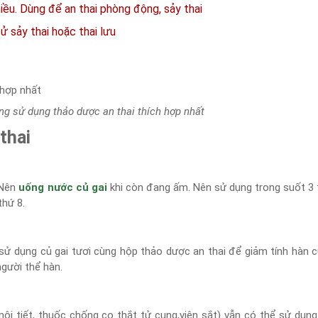
hiều. Dùng để an thai phòng động, sảy thai
 sảy thai hoặc thai lưu
ng sử dụng thảo dược an thai thích hợp nhất
thai
 Nên
uống nước củ gai
khi còn đang ấm. Nên sử dụng trong suốt 3
thứ 8.
i sử dụng củ gai tươi cùng hộp thảo dược an thai để giảm tính hàn 
người thể hàn.
ội tiết, thuốc chống co thắt tử cung,viên sắt) vẫn có thể sử dụn