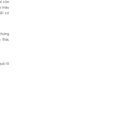
i
còn
ra máu
rất có
 chứng
thai,
quả rõ