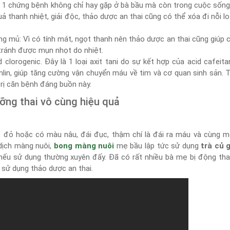
 là 1 chứng bệnh không chỉ hay gặp ở bà bầu mà còn trong cuộc sốn
 thanh nhiệt, giải độc, thảo dược an thai cũng có thể xóa đi nỗi l
 mủ: Vì có tính mát, ngọt thanh nên thảo dược an thai cũng giúp 
 tránh được mụn nhọt do nhiệt.
clorogenic. Đây là 1 loại axit tani do sự kết hợp của acid cafeita
nlin, giúp tăng cường vận chuyển máu về tim và cơ quan sinh sản. 
 trị căn bệnh đáng buồn này.
ưỡng thai vô cùng hiệu quả
t đỏ hoặc có màu nâu, đái đục, thậm chí là đái ra máu và cùng 
 dịch màng nuôi,
bong màng nuôi
mẹ bầu lập tức sử dụng
trà
củ g
ếu sử dụng thường xuyên đấy. Đã có rất nhiều bà mẹ bị động tha
ì sử dụng thảo dược an thai.