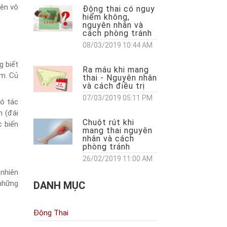
nên vô
Động thai có nguy
hiểm không,
nguyên nhân và
cách phòng tránh
08/03/2019 10:44 AM
g biết
Ra máu khi mang
cm. Củ
thai - Nguyên nhân
và cách điều trị
.
07/03/2019 05:11 PM
có tác
n (đái
Chuột rút khi
c biến
mang thai nguyên
nhân và cách
phòng tránh
26/02/2019 11:00 AM
 nhiên
 những
DANH MỤC
Động Thai