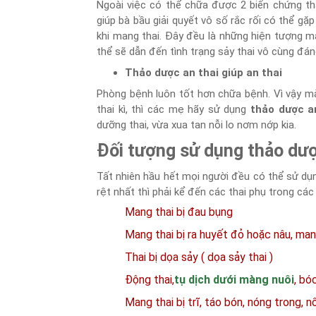
Ngoài việc có thể chữa được 2 biến chứng tha
giúp bà bầu giải quyết vô số rắc rối có thể gặ
khi mang thai. Đây đều là những hiện tượng m
thể sẽ dẫn đến tình trạng sảy thai vô cùng đáng
Thảo dược an thai giúp an thai
Phòng bệnh luôn tốt hơn chữa bệnh. Vì vậy mà
thai kì, thì các mẹ hãy sử dụng
thảo dược a
dưỡng thai, vừa xua tan nỗi lo nơm nớp kia.
Đối tượng sử dụng thảo dượ
Tất nhiên hầu hết mọi người đều có thể sử d
rệt nhất thì phải kể đến các thai phụ trong cá
Mang thai bị đau bụng
Mang thai bị ra huyết đỏ hoặc nâu, mang
Thai bị dọa sảy ( dọa sảy thai )
Động thai,
tụ dịch dưới màng nuôi
, bó
Mang thai bị trĩ, táo bón, nóng trong, 