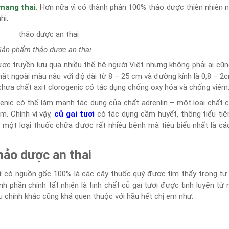
 mang thai
. Hơn nữa vì có thành phần 100% thảo dược thiên nhiên 
hi.
Sản phẩm thảo dược an thai
được truyền lưu qua nhiều thế hệ người Việt nhưng không phải ai cũn
ó mặt ngoài màu nâu với độ dài từ 8 – 25 cm và đường kính là 0,8 – 2
 chưa chất axit clorogenic có tác dụng chống oxy hóa và chống viêm
genic có thể làm mạnh tác dụng của chất adrenlin – một loại chất 
m. Chính vì vậy,
củ gai tươi
có tác dụng cầm huyết, thông tiểu tiệ
m một loại thuốc chữa được rất nhiều bệnh mà tiêu biểu nhất là cá
.
hảo dược an thai
i
có nguồn gốc 100% là các cây thuốc quý được tìm thấy trong tự
h phần chính tất nhiên là tinh chất củ gai tươi được tinh luyện từ
u chính khác cũng khá quen thuộc với hầu hết chị em như: