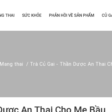
G THAI
SỨC KHỎE
PHẢN HỒI VỀ SẢN PHẨM
CỦ G
Mang thai
/
Trà Củ Gai - Thần Dược An Thai 
 Dược An Thai Cho Mẹ Bầu