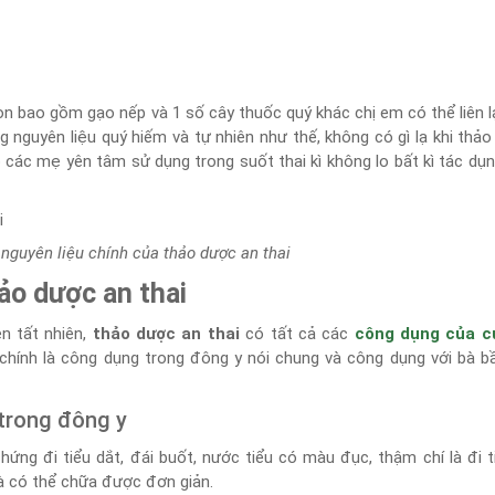
n bao gồm gạo nếp và 1 số cây thuốc quý khác chị em có thể liên l
 nguyên liệu quý hiếm và tự nhiên như thế, không có gì lạ khi thả
o các mẹ yên tâm sử dụng trong suốt thai kì không lo bất kì tác dụ
à nguyên liệu chính của thảo dược an thai
ảo dược an thai
ên tất nhiên,
thảo dược an thai
có tất cả các
công dụng của c
hính là công dụng trong đông y nói chung và công dụng với bà b
trong đông y
chứng đi tiểu dắt, đái buốt, nước tiểu có màu đục, thậm chí là đi t
là có thể chữa được đơn giản.