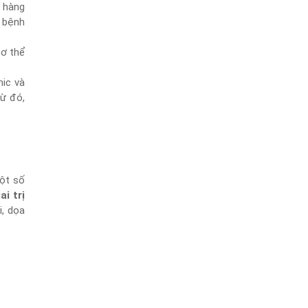
g hàng
o bệnh
cơ thể
nic và
Từ đó,
một số
ai trị
i, dọa