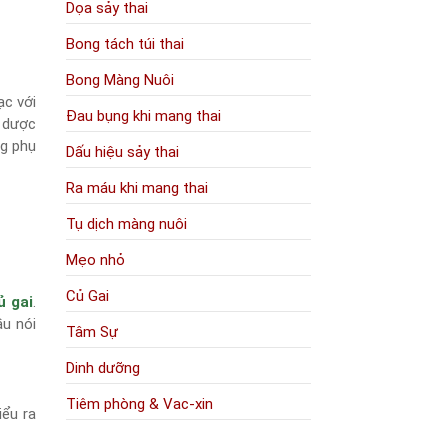
Dọa sảy thai
Bong tách túi thai
Bong Màng Nuôi
ạc với
Đau bụng khi mang thai
o dược
ng phụ
Dấu hiệu sảy thai
Ra máu khi mang thai
Tụ dịch màng nuôi
Mẹo nhỏ
Củ Gai
ủ gai
.
ầu nói
Tâm Sự
Dinh dưỡng
Tiêm phòng & Vac-xin
iểu ra