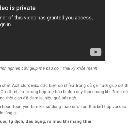
rình nghiên cứu giúp mẹ bầu có 1 thai kỳ khỏe mạnh
 chất Axit cloroenix, đặc biệt có nhiều trong củ gai tươi giúp cơ 
. Có rất nhiều trường hợp mẹ bầu bị dọa sảy thai nhưng khi được s
g thời gian đã đem lại hiệu quả bất ngờ.
 hoàn toàn yên tâm khi sử dụng thảo dược an thai kết hợp với các
o lắng gì.
ôi, tụ dịch, đau bụng, ra máu khi mang thai